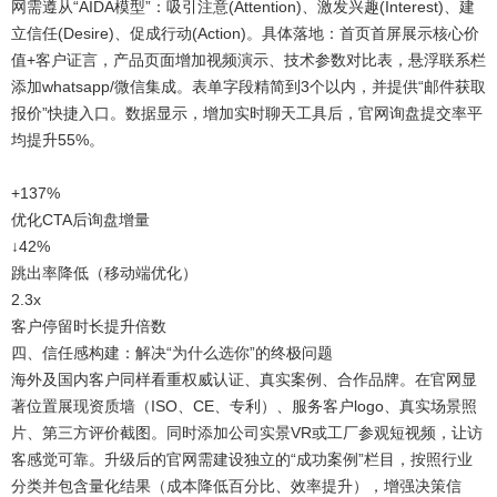
网需遵从“AIDA模型”：吸引注意(Attention)、激发兴趣(Interest)、建
立信任(Desire)、促成行动(Action)。具体落地：首页首屏展示核心价
值+客户证言，产品页面增加视频演示、技术参数对比表，悬浮联系栏
添加whatsapp/微信集成。表单字段精简到3个以内，并提供“邮件获取
报价”快捷入口。数据显示，增加实时聊天工具后，官网询盘提交率平
均提升55%。
+137%
优化CTA后询盘增量
↓42%
跳出率降低（移动端优化）
2.3x
客户停留时长提升倍数
四、信任感构建：解决“为什么选你”的终极问题
海外及国内客户同样看重权威认证、真实案例、合作品牌。在官网显
著位置展现资质墙（ISO、CE、专利）、服务客户logo、真实场景照
片、第三方评价截图。同时添加公司实景VR或工厂参观短视频，让访
客感觉可靠。升级后的官网需建设独立的“成功案例”栏目，按照行业
分类并包含量化结果（成本降低百分比、效率提升），增强决策信