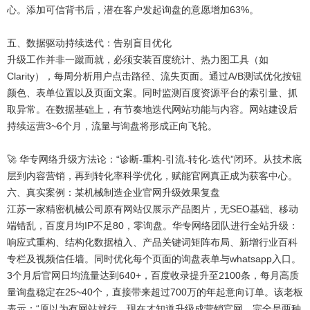
心。添加可信背书后，潜在客户发起询盘的意愿增加63%。
五、数据驱动持续迭代：告别盲目优化
升级工作并非一蹴而就，必须安装百度统计、热力图工具（如
Clarity），每周分析用户点击路径、流失页面。通过A/B测试优化按钮
颜色、表单位置以及页面文案。同时监测百度资源平台的索引量、抓
取异常。在数据基础上，有节奏地迭代网站功能与内容。网站建设后
持续运营3~6个月，流量与询盘将形成正向飞轮。
🚀 华专网络升级方法论：“诊断-重构-引流-转化-迭代”闭环。从技术底
层到内容营销，再到转化率科学优化，赋能官网真正成为获客中心。
六、真实案例：某机械制造企业官网升级效果复盘
江苏一家精密机械公司原有网站仅展示产品图片，无SEO基础、移动
端错乱，百度月均IP不足80，零询盘。华专网络团队进行全站升级：
响应式重构、结构化数据植入、产品关键词矩阵布局、新增行业百科
专栏及视频信任墙。同时优化每个页面的询盘表单与whatsapp入口。
3个月后官网日均流量达到640+，百度收录提升至2100条，每月高质
量询盘稳定在25~40个，直接带来超过700万的年起意向订单。该老板
表示：“原以为有网站就行，现在才知道升级成营销官网，完全是两种