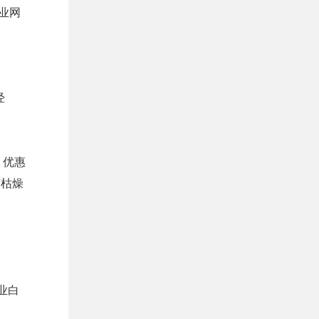
业网
。
经
、优惠
有枯燥
业白