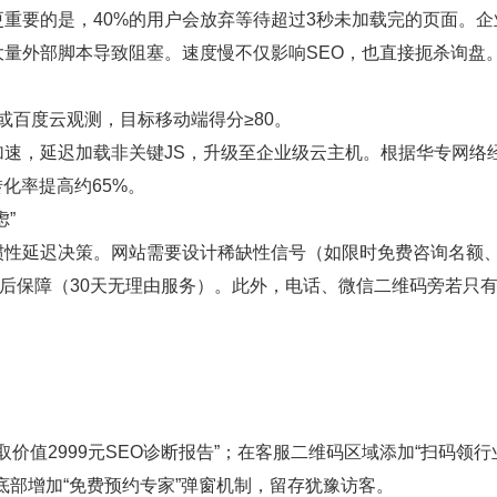
重要的是，40%的用户会放弃等待超过3秒未加载完的页面。企
量外部脚本导致阻塞。速度慢不仅影响SEO，也直接扼杀询盘
ights或百度云观测，目标移动端得分≥80。
N加速，延迟加载非关键JS，升级至企业级云主机。根据华专网络
转化率提高约65%。
”
惯性延迟决策。网站需要设计稀缺性信号（如限时免费咨询名额
后保障（30天无理由服务）。此外，电话、微信二维码旁若只
取价值2999元SEO诊断报告”；在客服二维码区域添加“扫码领行
底部增加“免费预约专家”弹窗机制，留存犹豫访客。