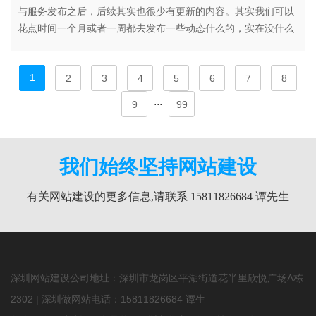
与服务发布之后，后续其实也很少有更新的内容。其实我们可以
花点时间一个月或者一周都去发布一些动态什么的，实在没什么
发布的可以发布一些行业的资讯，知识什么的，对于网站的排名
也是有非常多的好处的。频率可以控制一周一次，或者一个月一
1
2
3
4
5
6
7
8
次都可以，这样的话，你可能就已经超越了80%的企业网站。
...
9
99
我们始终坚持网站建设
有关网站建设的更多信息,请联系 15811826684 谭先生
深圳网站建设公司地址：深圳市龙岗区平湖街道花半里欣悦广场A栋
2302 | 深圳做网站电话：
15811826684
谭生