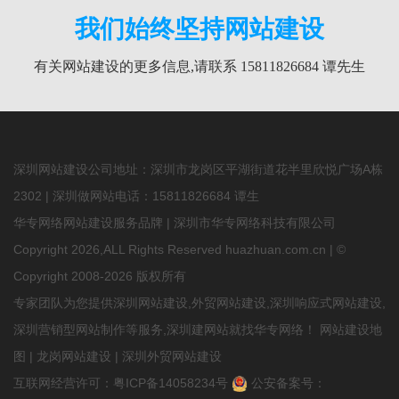
我们始终坚持网站建设
有关网站建设的更多信息,请联系 15811826684 谭先生
深圳网站建设公司地址：深圳市龙岗区平湖街道花半里欣悦广场A栋
2302 | 深圳做网站电话：
15811826684
谭生
华专网络网站建设服务品牌 | 深圳市华专网络科技有限公司
Copyright 2026,ALL Rights Reserved huazhuan.com.cn | ©
Copyright 2008-2026 版权所有
专家团队为您提供
深圳网站建设
,
外贸网站建设
,深圳响应式网站建设,
深圳营销型网站制作等服务,深圳建网站就找华专网络！
网站建设地
图
|
龙岗网站建设
|
深圳外贸网站建设
互联网经营许可：
粤ICP备14058234号
公安备案号：