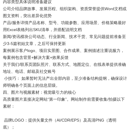
内容类型
具体说明
准备建议
公司介绍
品牌故事、发展历程、组织架构、资质荣誉
提供Word文档或
图文资料，突出差异化优势
产品/服务详情
产品名称、型号、功能参数、应用场景、价格策略
最好
用Excel表格列出SKU清单，并搭配说明文档
新闻/资讯模块
公司动态、行业新闻、技术干货、常见问题
提前准备至
少3-5篇初始文章，之后可保持更新
案例展示
客户logo、项目实景图、合作成果、案例描述
注重说服力，
每案例包含背景+解决方案+效果反馈
关于我们/联系页
团队照片、联系方式、地图定位、在线表单
提供准确
地址、电话、邮箱及社交账号
小技巧： 如果暂时无法产出全部内容，至少准备结构提纲，确保设计
师明确各个页面上的信息层级。
四、图片与视频素材：视觉吸引力的核心
高质量图片直接决定网站“第一印象”。网站制作前需要收集/拍摄以下
素材：
品牌LOGO：提供矢量文件（AI/CDR/EPS）及高清PNG（透明
底）；