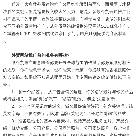
通常，大多数外贸建站推广公司智能做到前两步，而后两步才是
决胜的关键，但是需要投入较大的人力。这是大多数外贸营销推广公
司不愿意干的事情，因为这样赚钱太慢。而华专网络，要做的则是与
众不同的外贸营销推广，从外贸网站建设到外贸网站SEO优化推广，
全城都有5-10年经验的优化师亲自参与，用户只须提供内容素材即
可。
外贸网站推广前的准备有哪些?
做外贸推广即意味着你要开展全球范围的传播，你必须做好相应
的规划，你不能急于求成，也不能束手无策，你必须有准备地按照计
划去实施。如果你不知道从哪里开始，华专网络建议你先做好以下准
备：
1、起一个好名字。从广告营销的角度，你的名字最好与你的产品
或行业相关，例如“奔驰”汽车、“超霸”电池、“飘柔”洗发水等;
2、选一个容易记住的域名。域名最好简单好记，包含关键词，纯
英文字母，不要有数字，比如“品牌+关键词”、“长尾关键词”等格式;
3、准备建站用的基本内容素材。包括产品或服务图片、产品介
绍、优势介绍、公司介绍、公司场景照片、公司团队照片、客户合作
照片及介绍、产品使用照片及视频。内容素材越多越好，这是建站的