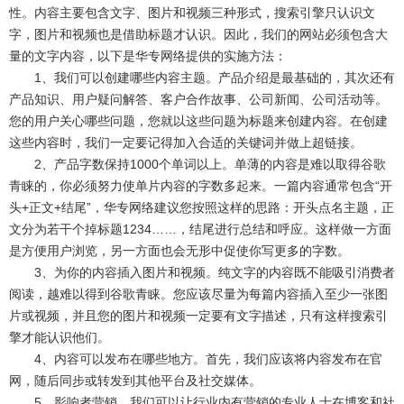
性。内容主要包含文字、图片和视频三种形式，搜索引擎只认识文
字，图片和视频也是借助标题才认识。因此，我们的网站必须包含大
量的文字内容，以下是华专网络提供的实施方法：
1、我们可以创建哪些内容主题。产品介绍是最基础的，其次还有
产品知识、用户疑问解答、客户合作故事、公司新闻、公司活动等。
您的用户关心哪些问题，您就以这些问题为标题来创建内容。在创建
这些内容时，我们一定要记得加入合适的关键词并做上超链接。
2、产品字数保持1000个单词以上。单薄的内容是难以取得谷歌
青睐的，你必须努力使单片内容的字数多起来。一篇内容通常包含“开
头+正文+结尾”，华专网络建议您按照这样的思路：开头点名主题，正
文分为若干个掉标题1234……，结尾进行总结和呼应。这样做一方面
是方便用户浏览，另一方面也会无形中促使你写更多的字数。
3、为你的内容插入图片和视频。纯文字的内容既不能吸引消费者
阅读，越难以得到谷歌青睐。您应该尽量为每篇内容插入至少一张图
片或视频，并且您的图片和视频一定要有文字描述，只有这样搜索引
擎才能认识他们。
4、内容可以发布在哪些地方。首先，我们应该将内容发布在官
网，随后同步或转发到其他平台及社交媒体。
5、影响者营销。我们可以让行业内有营销的专业人士在博客和社