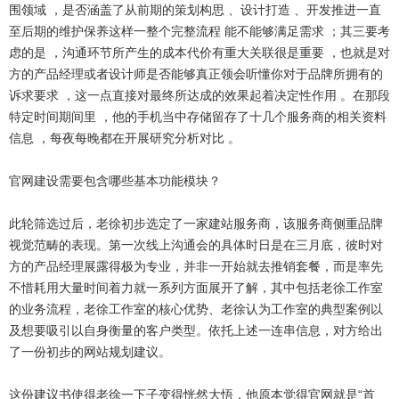
围领域 ，是否涵盖了从前期的策划构思 、设计打造 、开发推进一直
至后期的维护保养这样一整个完整流程 能不能够满足需求 ；其三要考
虑的是 ，沟通环节所产生的成本代价有重大关联很是重要 ，也就是对
方的产品经理或者设计师是否能够真正领会听懂你对于品牌所拥有的
诉求要求 ，这一点直接对最终所达成的效果起着决定性作用 。在那段
特定时间期间里 ，他的手机当中存储留存了十几个服务商的相关资料
信息 ，每夜每晚都在开展研究分析对比 。
官网建设需要包含哪些基本功能模块？
此轮筛选过后，老徐初步选定了一家建站服务商，该服务商侧重品牌
视觉范畴的表现。第一次线上沟通会的具体时日是在三月底，彼时对
方的产品经理展露得极为专业，并非一开始就去推销套餐，而是率先
不惜耗用大量时间着力就一系列方面展开了解，其中包括老徐工作室
的业务流程，老徐工作室的核心优势、老徐认为工作室的典型案例以
及想要吸引以自身衡量的客户类型。依托上述一连串信息，对方给出
了一份初步的网站规划建议。
这份建议书使得老徐一下子变得恍然大悟，他原本觉得官网就是“首