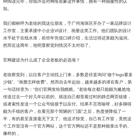
钟阅读完毕，你或许会对网络形象这件事情，拥有一种颠覆性的认
知。
我们都称呼为老徐的我这位朋友，于广州海珠区开办了一家品牌设计
工作室，主要承接中小企业VI设计、画册这类工作。他们团队的设计
水平处于在线水准，前些年凭借口碑介绍，生活过得还算颇为滋润。
然而近这两年，他明显察觉到情况不太对劲了。
官网建设为什么成了企业老板的必选项？
老徐察觉到，以往客户主动找上门来，多数是径直询问“做个logo要多
少钱”、“画册怎样收费”。然而自去年起始，越来越多的潜在客户，第
一句话转变为：“你们官网发给我瞧瞧。”老徐每次都只能颇为尴尬地
传送过去一个好几年以前的、就连自己都觉着过时的静态网页链接，
或者索性发送一个公众号链接予以应付。结果不言而喻呀，好多聊得
颇为不错的客户，在看完那个简陋的“门面”之后，热度便降低了一
半，有的甚至直接毫无下文了。他这才惊觉，自己有工作室，竟然这
个工作室没有一个官方网站，这个官方网站还不是那种能拿出手的、
像样的 。