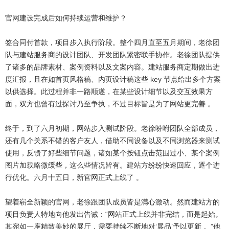
官网建设完成后如何持续运营和维护？
签合同付首款，项目步入执行阶段。整个四月直至五月期间，老徐团
队与建站服务商的设计团队、开发团队紧密联手协作。老徐团队提供
了诸多的品牌素材、案例资料以及文案内容。建站服务商定期做出进
度汇报，且在如首页风格稿、内页设计稿这些 key 节点给出多个方案
以供选择。此过程并非一路顺遂，在某些设计细节以及交互效果方
面，双方也曾有过探讨乃至争执，不过目标皆是为了网站更完善 。
终于，到了六月初期，网站步入测试阶段。老徐吩咐团队全部成员，
还有几个关系不错的客户友人，借助不同设备以及不同浏览器来测试
使用，反馈了好些细节问题，诸如某个按钮点击范围过小、某个案例
图片加载略微缓些，这么些情况皆有。建站方纷纷快速回应，逐个进
行优化。六月十五日，新官网正式上线了 。
望着崭全新颖的官网，老徐跟团队成员皆是满心激动。然而建站方的
项目负责人特地向他发出告诫：“网站正式上线并非完结，而是起始。
其宛如一座精致美妙的展厅，需要持续不断地对‘展品’予以更新 。”他