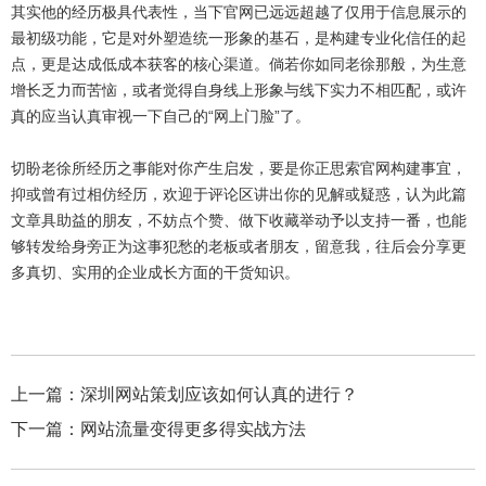
其实他的经历极具代表性，当下官网已远远超越了仅用于信息展示的
最初级功能，它是对外塑造统一形象的基石，是构建专业化信任的起
点，更是达成低成本获客的核心渠道。倘若你如同老徐那般，为生意
增长乏力而苦恼，或者觉得自身线上形象与线下实力不相匹配，或许
真的应当认真审视一下自己的“网上门脸”了。
切盼老徐所经历之事能对你产生启发，要是你正思索官网构建事宜，
抑或曾有过相仿经历，欢迎于评论区讲出你的见解或疑惑，认为此篇
文章具助益的朋友，不妨点个赞、做下收藏举动予以支持一番，也能
够转发给身旁正为这事犯愁的老板或者朋友，留意我，往后会分享更
多真切、实用的企业成长方面的干货知识。
上一篇：
深圳网站策划应该如何认真的进行？
下一篇：
网站流量变得更多得实战方法