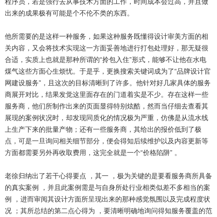
程序员，若是强行去从事技术方面的工作，时间成本会过高，并且做
出来的成果极有可能是个不伦不类的东西。
他所需要的是这样一种服务，如果这种服务既懂得设计审美方面的相
关内容，又会将技术实现这一方面妥善地进行打包处理好，那无疑很
合适，实质上也就是那种所谓的“拎包入住”形式，能够不让他在水电
煤气这些方面心生烦忧。于是乎，更换搜索关键词成为了“品牌设计官
网建设服务”，且这次的目标清晰到了许多。他针对好几家具体的服务
商展开对比，结果发觉这里面存在的门道着实是不少。存在这样一些
服务商，他们所制作出来的页面显得特别炫酷，然而当仔细去查看其
展现的案例状况时，却发现同质化的情况极为严重，仿佛是从流水线
上生产下来的批量产物；还有一些服务商，其给出的报价低到了极
点，可是一旦询问相关细节部分，便会得知后续维护以及内容更新等
方面都需要另外再收取费用，这完全就是一个“价格陷阱” 。
老徐归纳出了若干心得要点 ，其一 ，极为关键的是要看服务商所具备
的真实案例 ，并且此案例需是与自身所处行业相类似差不多相当的案
例 ，进而审阅其设计方面所呈现出来的那种感觉氛围以及完成程度状
况 ；其所总结的第二点心得为 ，要清晰明确地询问得知服务覆盖的范