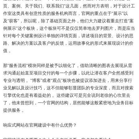
页、案例、关于我们、联系我们”这几面，然而对方表明，对于设计工
作室这类具有创意性质的服务机构而言，官网的重点在于“展示”以
及“获客”，所以呢，除了基础页面之外，他们大力建议着重去打造“案
例展示”这个板块，这个板块可不是仅仅简单地去罗列图片，而是应当
针对每个关键案例设计单独的详情页面，讲述项目的背景、设计的思
路、解决的方案以及客户的反馈，运用故事化的形式来展现设计的价
值 。
那“服务流程”模块同样是被予以细化了，借助清晰的图表去展现从需
求沟通起始直至项目交付的每一个步骤，以此让潜在客户全然感受到
专业与透明 。“博客”或者“观点”板块也被提议添加进去，用来分享行
业见解以及设计技巧，这不但能够彰显团队的专业深度，而且对搜索
引擎优化也是有着益处的 。这些建议可是完全说到老徐的心坎里去
了，他未曾想到，一个官网的结构，居然能够这般紧密地为业务目标
提供服务 。
响应式网站在官网建设中有什么优势？