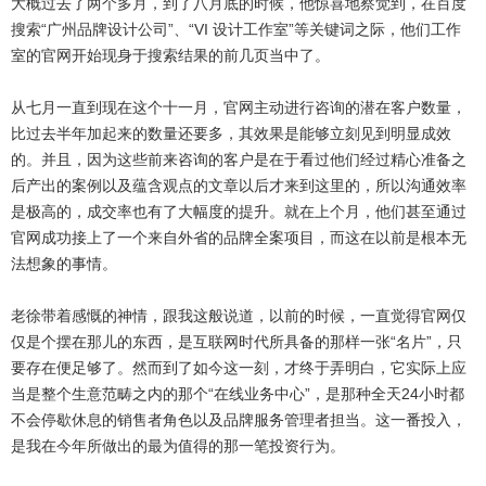
大概过去了两个多月，到了八月底的时候，他惊喜地察觉到，在百度
搜索“广州品牌设计公司”、“VI 设计工作室”等关键词之际，他们工作
室的官网开始现身于搜索结果的前几页当中了。
从七月一直到现在这个十一月，官网主动进行咨询的潜在客户数量，
比过去半年加起来的数量还要多，其效果是能够立刻见到明显成效
的。并且，因为这些前来咨询的客户是在于看过他们经过精心准备之
后产出的案例以及蕴含观点的文章以后才来到这里的，所以沟通效率
是极高的，成交率也有了大幅度的提升。就在上个月，他们甚至通过
官网成功接上了一个来自外省的品牌全案项目，而这在以前是根本无
法想象的事情。
老徐带着感慨的神情，跟我这般说道，以前的时候，一直觉得官网仅
仅是个摆在那儿的东西，是互联网时代所具备的那样一张“名片”，只
要存在便足够了。然而到了如今这一刻，才终于弄明白，它实际上应
当是整个生意范畴之内的那个“在线业务中心”，是那种全天24小时都
不会停歇休息的销售者角色以及品牌服务管理者担当。这一番投入，
是我在今年所做出的最为值得的那一笔投资行为。