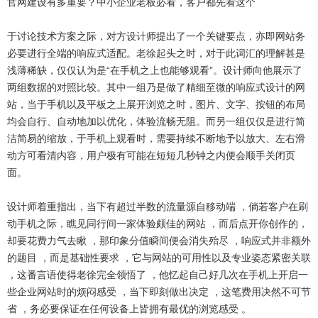
官网建设有多重要？中小企业老板必看，客户都先看这个
于讨论技术方案之际，对方设计师提出了一个关键要点，亦即网站务
必要进行全端的响应式适配。老徐起头之时，对于此词汇的理解甚是
浅薄稀缺，仅仅认为是“在手机之上也能够观看”。设计师向他展示了
两组数据的对照比较。其中一组乃是做了精细至微的响应式设计的网
站，当于手机以及平板之上展开浏览之时，图片、文字、按钮的布局
均会自行、自动地加以优化，体验流畅无阻。而另一组仅仅是进行简
洁简易的缩放，于手机上观看时，需要持续不断地予以放大、左右滑
动方可看清内容，用户极有可能在短短几秒钟之内便会顺手关闭页
面。
设计师着重指出，当下有超过半数的流量源自移动端 ，倘若客户在刷
动手机之际，瞧见同行间一家体验颇佳的网站 ，而后点开你创作的，
却要花费力气去瞅 ，那印象分值瞬间便会消失殆尽 ，响应式并非额外
的题目 ，而是基础性要求 ，它与网站的可用性以及专业姿态紧密关联
，这番言语使得老徐完全领悟了 ，他忆起自己好几次在手机上开启一
些企业网站时的烦闷感受 ，当下即刻做出决定 ，这笔费用决然不可节
省 ，务必要保证在任何设备上皆拥有最优的浏览感受 。